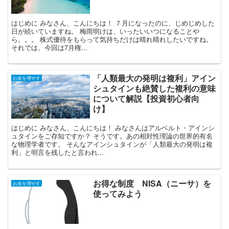
はじめに みなさん、こんにちは！ ７月になったのに、じめじめした
日が続いていますね。 梅雨明けは、いったいいつになることや
ら。。。 株式優待をもらって気持ちだけは晴れ晴れしたいですね。
それでは、今回は7月権...
「人類最大の発明は複利」アイン
お金を増やす
シュタインも絶賛した複利の意味
について解説【投資初心者向
け】
はじめに みなさん、こんにちは！ みなさんはアルベルト・アインシ
ュタインをご存知ですか？ そうです。あの相対性理論の世界的有名
な物理学者です。 そんなアインシュタインが「人類最大の発明は複
利」と明言を残したと言われ...
お得な制度 NISA（ニーサ）を
お金を増やす
使ってみよう