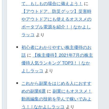
て、もしもの場合に備えよう！
に
【アウトドア、防災グッツ】災害時
やアウトドアにも使えるオススメの
ポータブル電源を紹介！ | なかよし
ラッコ
より
初心者にわかりやすい株主優待のお
話
に
【株主優待】2021年7月の株主
優待人気ランキング TOP3！ | なか
よしラッコ
より
これから副業をはじめる人におすす
めの副業6選
に
副業にもオススメ！
動画編集の技術を学んで稼いでみよ
う！ | なかよしラッコ
より