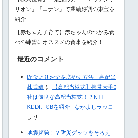
リオン」「コナン」で業績好調の東宝を
紹介
【赤ちゃん子育て】赤ちゃんのつかみ食
べの練習にオススメの食事を紹介！
最近のコメント
貯金よりお金を増やす方法 高配当
株式編
に
【高配当株式】携帯大手3
社は優良な高配当株式！？NTT、
KDDI、SBを紹介 | なかよしラッコ
より
地震頻発！？防災グッツをそろえ