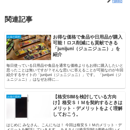
rakko
関連記事
お得な価格で食品や日用品が購入
お金の節約
可能！ロス削減にも貢献できる
「junijuni（ジュニジュニ）」を
紹介
毎日使っている日用品や食品を通常な価格よりもお得に購入したいと
思ったことは無いですが？そんな思いに答えることが可能なのが今回
紹介するサイトの「junijuni（ジュニジュニ）」です。 「junijuni（ジ
ュニジュニ）」はなぜお得に...
【格安SIMを検討している方向
お金の節約
け】格安ＳＩＭを契約するときは
メリット・デメリットをよく理解
しておこう。
はじめに みなさん、こんにちは！ 今回は格安ＳＩＭのメリット・デ
メリットを解説していきます。 みまさんは格安SIMは価格が安いメ