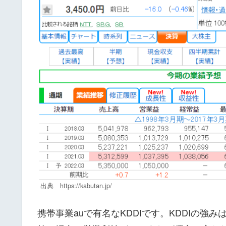
出典 https://kabutan.jp/
携帯事業auで有名なKDDIです。KDDIの強