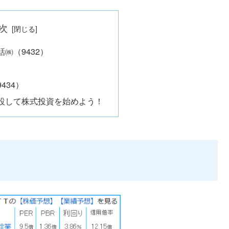
次
話㈱（9432）
434）
設して株式投資を始めよう！