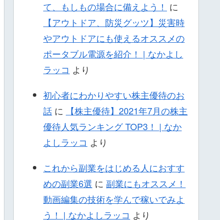
て、もしもの場合に備えよう！
に
【アウトドア、防災グッツ】災害時
やアウトドアにも使えるオススメの
ポータブル電源を紹介！ | なかよし
ラッコ
より
初心者にわかりやすい株主優待のお
話
に
【株主優待】2021年7月の株主
優待人気ランキング TOP3！ | なか
よしラッコ
より
これから副業をはじめる人におすす
めの副業6選
に
副業にもオススメ！
動画編集の技術を学んで稼いでみよ
う！ | なかよしラッコ
より