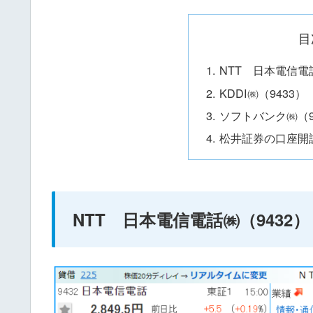
目
NTT 日本電信電
KDDI㈱（9433）
ソフトバンク㈱（9
松井証券の口座開
NTT 日本電信電話㈱（9432）