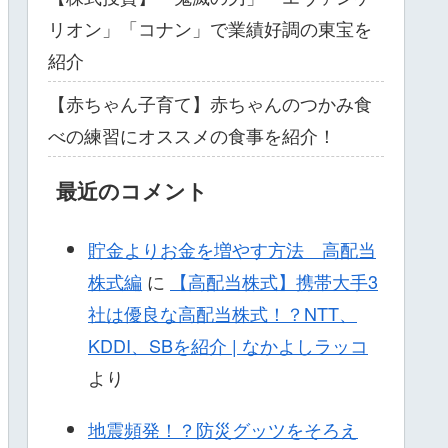
リオン」「コナン」で業績好調の東宝を
紹介
【赤ちゃん子育て】赤ちゃんのつかみ食
べの練習にオススメの食事を紹介！
最近のコメント
貯金よりお金を増やす方法 高配当
株式編
に
【高配当株式】携帯大手3
社は優良な高配当株式！？NTT、
KDDI、SBを紹介 | なかよしラッコ
より
地震頻発！？防災グッツをそろえ