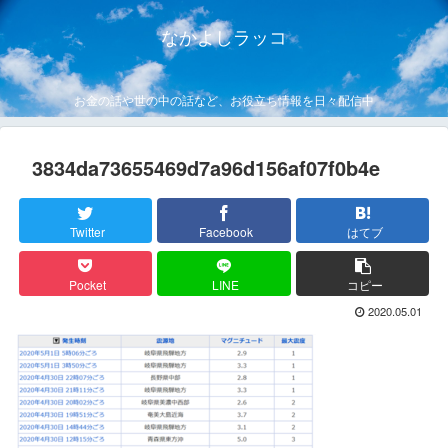
なかよしラッコ
お金の話や世の中の話など、お役立ち情報を日々配信中
3834da73655469d7a96d156af07f0b4e
Twitter
Facebook
はてブ
Pocket
LINE
コピー
2020.05.01