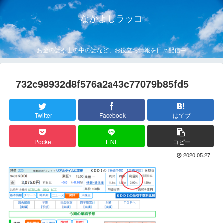
なかよしラッコ
お金の話や世の中の話など、お役立ち情報を日々配信中
732c98932d8f576a2a43c77079b85fd5
Twitter
Facebook
はてブ
Pocket
LINE
コピー
2020.05.27