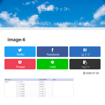
なかよしラッコ
お金の話や世の中の話など、お役立ち情報を日々配信中
image-6
Twitter
Facebook
はてブ
Pocket
LINE
コピー
2020.07.20