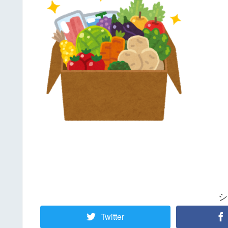
シ
Twitter