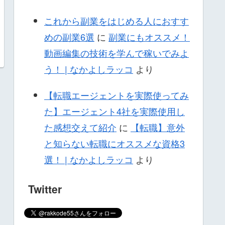
これから副業をはじめる人におすす
めの副業6選
に
副業にもオススメ！
動画編集の技術を学んで稼いでみよ
う！ | なかよしラッコ
より
【転職エージェントを実際使ってみ
た】エージェント4社を実際使用し
た感想交えて紹介
に
【転職】意外
と知らない転職にオススメな資格3
選！ | なかよしラッコ
より
Twitter