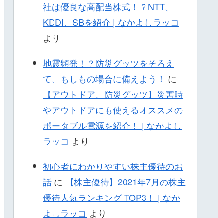
社は優良な高配当株式！？NTT、
KDDI、SBを紹介 | なかよしラッコ
より
地震頻発！？防災グッツをそろえ
て、もしもの場合に備えよう！
に
【アウトドア、防災グッツ】災害時
やアウトドアにも使えるオススメの
ポータブル電源を紹介！ | なかよし
ラッコ
より
初心者にわかりやすい株主優待のお
話
に
【株主優待】2021年7月の株主
優待人気ランキング TOP3！ | なか
よしラッコ
より