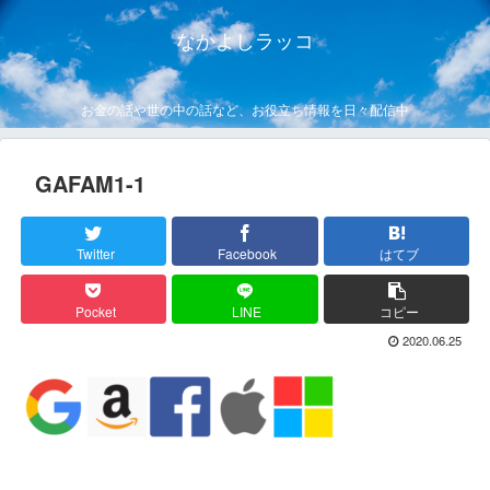
なかよしラッコ
お金の話や世の中の話など、お役立ち情報を日々配信中
GAFAM1-1
Twitter
Facebook
はてブ
Pocket
LINE
コピー
2020.06.25