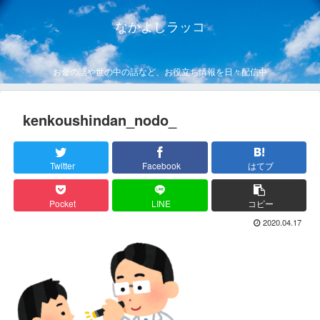
なかよしラッコ
お金の話や世の中の話など、お役立ち情報を日々配信中
kenkoushindan_nodo_
Twitter
Facebook
はてブ
Pocket
LINE
コピー
2020.04.17