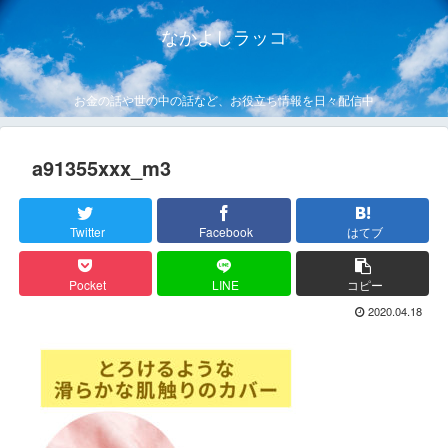
なかよしラッコ
お金の話や世の中の話など、お役立ち情報を日々配信中
a91355xxx_m3
Twitter
Facebook
はてブ
Pocket
LINE
コピー
2020.04.18